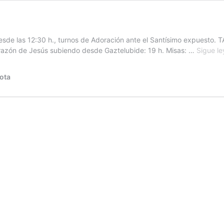
sde las 12:30 h., turnos de Adoración ante el Santísimo expuesto. TAR
orazón de Jesús subiendo desde Gaztelubide: 19 h. ­Misas: …
Sigue l
ota