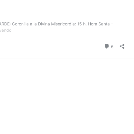
DE: ­Coronilla a la Divina Misericordia: 15 h. Hora Santa –
Solemnidad
eyendo
del
Sagrado
comentari
6
Corazón