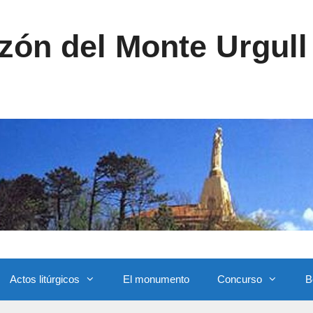
ón del Monte Urgull 
Actos litúrgicos
El monumento
Concurso
B