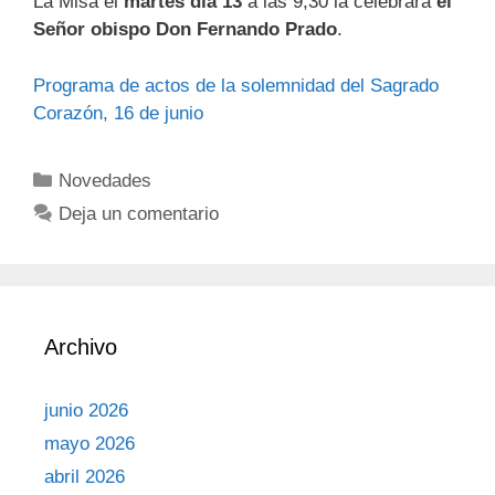
La Misa el
martes día 13
a las 9,30 la celebrará
el
Señor obispo Don Fernando Prado
.
Programa de actos de la solemnidad del Sagrado
Corazón, 16 de junio
Categorías
Novedades
Deja un comentario
Archivo
junio 2026
mayo 2026
abril 2026